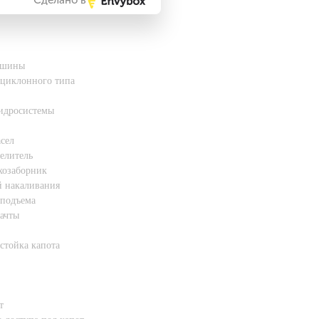
 шины
 циклонного типа
гидросистемы
сел
елитель
хозаборник
й накаливания
 подъема
ачты
стойка капота
т