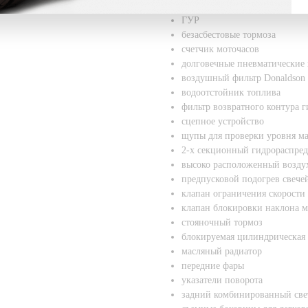
стандартные вилы
ГУР
безасбестовые тормоза
счетчик моточасов
долговечные пневматические
воздушный фильтр Donaldson
водоотстойник топлива
фильтр возвратного контура 
сцепное устройство
щупы для проверки уровня ма
2-х секционный гидрораспред
высоко расположенный возду
предпусковой подогрев свече
клапан ограничения скорости
клапан блокировки наклона м
стояночный тормоз
блокируемая цилиндрическая 
масляный радиатор
передние фары
указатели поворота
задний комбинированный све