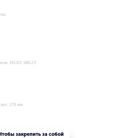
ема
ателя: ISUZU 6BG1Т
вет: 270 мм
Чтобы закрепить за собой