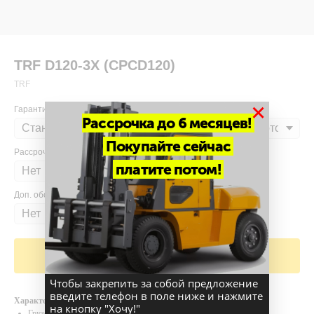
TRF D120-3Х (CPCD120)
TRF
×
Гарантия
Рассрочка до 6 месяцев!
Покупайте сейчас
Рассрочка
платите потом!
Доп. оборудование
Добавить в корзину
Чтобы закрепить за собой предложение
введите телефон в поле ниже и нажмите
Характеристики
на кнопку "Хочу!"
Грузоподъемность, кг - 12000