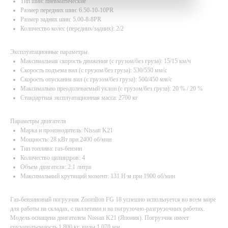
Тип шин: пневматические
Размер передних шин: 6.50-10-10PR
Размер задних шин: 5.00-8-8PR
Количество колес (передних/задних): 2/2
Эксплуатационные параметры
Максимальная скорость движения (с грузом/без груза): 15/15 км/ч
Скорость подъема вил (с грузом/без груза): 530/550 мм/с
Скорость опускания вил (с грузом/без груза): 500/450 мм/с
Максимально преодолеваемый уклон (с грузом/без груза): 20 % / 20 %
Стандартная эксплуатационная масса: 2700 кг
Параметры двигателя
Марка и производитель: Nissan K21
Мощность: 28 кВт при 2400 об/мин
Тип топлива: газ-бензин
Количество цилиндров: 4
Объем двигателя: 2.1 литра
Максимальный крутящий момент: 131 Н∙м при 1900 об/мин
Газ-бензиновый погрузчик Zoomlion FG 18 успешно используется во всем мире
для работы на складах, с паллетами и на погрузочно-разгрузочных работах.
Модель оснащена двигателем Nissan K21 (Япония). Погрузчик имеет
грузоподъемность 1 800 кг, вилы 1 070 мм.