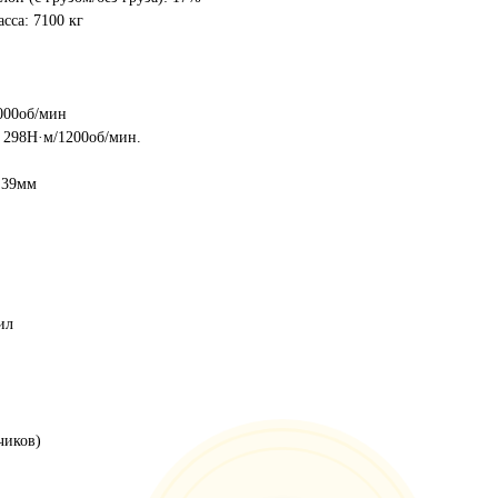
сса: 7100 кг
000об/мин
 298Н·м/1200об/мин.
.39мм
ил
чиков)