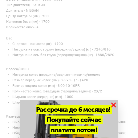
Тип двигателя - Бензин
Двигатель - NISSAN
Центр нагрузки (мм) - 500
Колесная база (мм) - 1700
Количество опор - 4
Вес
Снаряженная масса (кг) - 4700
Нагрузка на ось, с грузом (передняя/задняя) (кг) - 7240/810
Нагрузка на ось, без груза (передняя/задняя) (кг) - 1880/2820
Колеса/шины
Материал колес (передние/задние) - пневмно/пневмо
Размер передних колес (мм) - 28 x 9- 15- 14PR
Размер задних колес (мм) - 6.00-10-10PR
Количество колес, х-ведущие (передние/задние) - 2X/2
Ширина колеи (передняя) (мм) - 1000
×
Ширина колеи (задняя) (мм) - 970
Рассрочка до 6 месяцев!
Размеры
Покупайте сейчас
Высота подъема вил (мм) - 3000, 3300, 4000, 4500, 4800, 5500, 6000
Наклон мачты/каретки вил (вперед/назад) - 6° /12°
платите потом!
Общая высота мачты (вилы внизу, мачта в вертикальном положении)