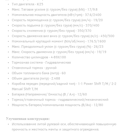
Тип двигателя - K25
Макс. Тяговое усилие (с грузом/без груза) (kN) - 17/9.8
Номинальная мощность двигателя (кВт/rpm) - 37.6/2400
Скорость перемещения (с грузом/без груза) (км/ч) - 19/20
Скорость подъема (с грузом/без груза) (мм/с) - 370/400
Скорость снижения (с грузом/без груза) - 350/370
Скорость движения вил вниз (с грузом/без груза) (м/с) - 450/500
Номинальный крутящий момент (Nm/об/мин) - 176.5/1600
Макс. Преодолимый уклон (с грузом/без груза) (%) - 26/23
Макс. Скорость движения (с грузом/без груза) (км/ч) - 19/19
Количество цилиндров - 4-89X100
Тормозная система - Гидравлическая
Стояночный тормоз - ручной
Объем топливного бака (литр) - 60
Объем двигателя (литр) - 2.488
Коробка передач (передний/задний тип) - 1-1 Power Shift T/M / 2-2
Manual Shift T/M
Батарея (Напряжение/ Емкость) (В / А.ч) - 12/60
Тормоз/стояночный тормоз - гидравлический/механический
Мощность батареи/номинальная мощность (В/Ач) - 12/80
Улучшенная конструкция:
Использование литой рулевой оси, обеспечивающей повышенную
прочность и жесткость мачты и защитного ограждения.