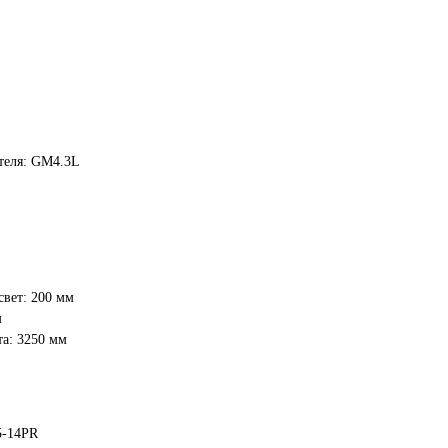
теля: GM4.3L
вет: 200 мм
м
а: 3250 мм
5-14PR