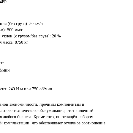
14PR
ия (без груза): 30 км/ч
ом): 500 мм/с
уклон (с грузом/без груза): 20 %
 масса: 8750 кг
.3L
б/мин
нт: 240 Н∙м при 750 об/мин
вной экономичности, прочным компонентам и
льного технического обслуживания, этот вилочный
 любого бизнеса. Кроме того, он оснащён набором
й комплектации, что обеспечивает отличное соотношение