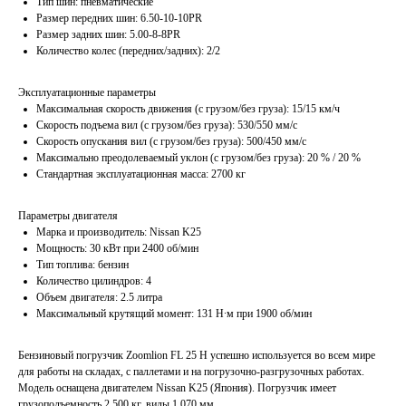
Тип шин: пневматические
Размер передних шин: 6.50-10-10PR
Размер задних шин: 5.00-8-8PR
Количество колес (передних/задних): 2/2
Эксплуатационные параметры
Максимальная скорость движения (с грузом/без груза): 15/15 км/ч
Скорость подъема вил (с грузом/без груза): 530/550 мм/с
Скорость опускания вил (с грузом/без груза): 500/450 мм/с
Максимально преодолеваемый уклон (с грузом/без груза): 20 % / 20 %
Стандартная эксплуатационная масса: 2700 кг
Параметры двигателя
Марка и производитель: Nissan K25
Мощность: 30 кВт при 2400 об/мин
Тип топлива: бензин
Количество цилиндров: 4
Объем двигателя: 2.5 литра
Максимальный крутящий момент: 131 Н∙м при 1900 об/мин
Бензиновый погрузчик Zoomlion FL 25 H успешно используется во всем мире
для работы на складах, с паллетами и на погрузочно-разгрузочных работах.
Модель оснащена двигателем Nissan K25 (Япония). Погрузчик имеет
грузоподъемность 2 500 кг, вилы 1 070 мм.